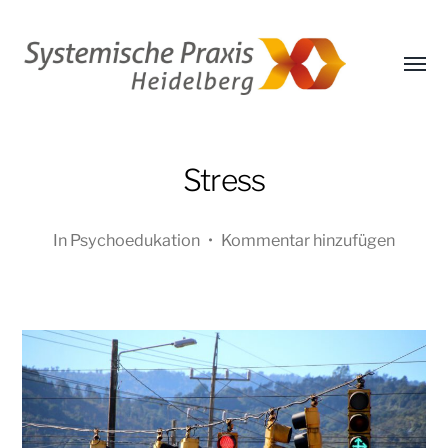
Menü
umsch
Systemische
Praxis
Heidelberg
Stress
–
E.
In
Psychoedukation
•
Kommentar hinzufügen
Marlene
Weinmann