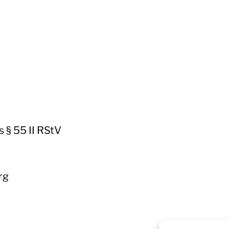
 § 55 II RStV
rg