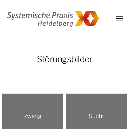
Menü
umsch
Systemische
Praxis
Heidelberg
–
Störungsbilder
E.
Marlene
Weinmann
Zwang
Sucht