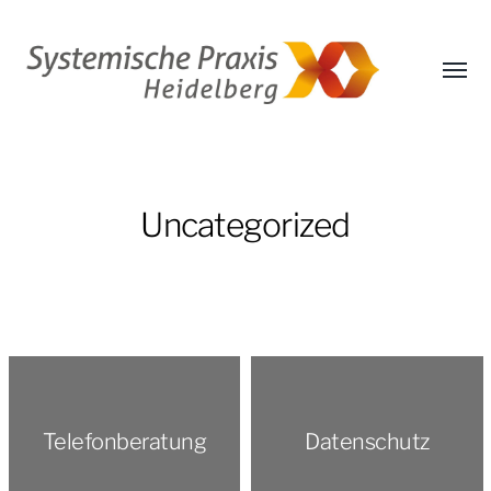
Menü
umsch
Systemische
Praxis
Heidelberg
–
Uncategorized
E.
Marlene
Weinmann
Telefonberatung
Datenschutz